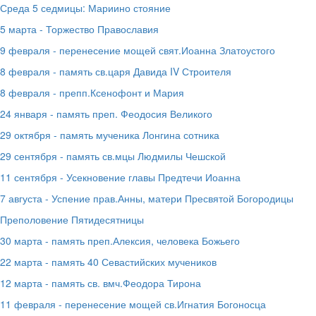
Среда 5 седмицы: Мариино стояние
5 марта - Торжество Православия
9 февраля - перенесение мощей свят.Иоанна Златоустого
8 февраля - память св.царя Давида IV Строителя
8 февраля - препп.Ксенофонт и Мария
24 января - память преп. Феодосия Великого
29 октября - память мученика Лонгина сотника
29 сентября - память св.мцы Людмилы Чешской
11 сентября - Усекновение главы Предтечи Иоанна
7 августа - Успение прав.Анны, матери Пресвятой Богородицы
Преполовение Пятидесятницы
30 марта - память преп.Алексия, человека Божьего
22 марта - память 40 Севастийских мучеников
12 марта - память св. вмч.Феодора Тирона
11 февраля - перенесение мощей св.Игнатия Богоносца