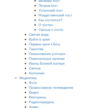
Великий пост
Петров пост
Успенский пост
Рождественский пост
Как поститься?
О постах
Святые о посте
Святая вода
Войти в храм
Первые шаги к Богу
Таинства
Поминовение усопших
Поминальные записки
Иконы Божией матери
Святые
Катехизис
Медиатека
Фото
Православное телевидение
Видео
Викторины
Радиопередачи
Аудио