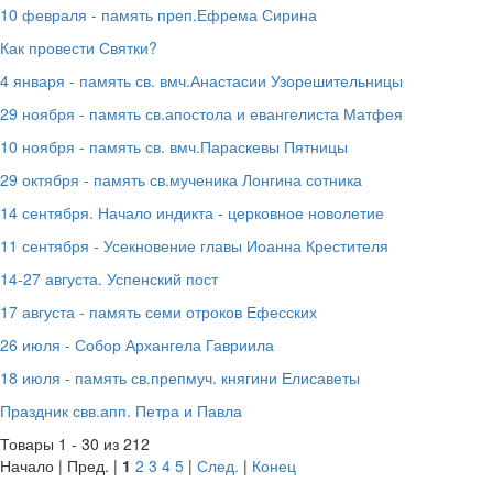
10 февраля - память преп.Ефрема Сирина
Как провести Святки?
4 января - память св. вмч.Анастасии Узорешительницы
29 ноября - память св.апостола и евангелиста Матфея
10 ноября - память св. вмч.Параскевы Пятницы
29 октября - память св.мученика Лонгина сотника
14 сентября. Начало индикта - церковное новолетие
11 сентября - Усекновение главы Иоанна Крестителя
14-27 августа. Успенский пост
17 августа - память семи отроков Ефесских
26 июля - Собор Архангела Гавриила
18 июля - память св.препмуч. княгини Елисаветы
Праздник свв.апп. Петра и Павла
Товары 1 - 30 из 212
Начало | Пред. |
1
2
3
4
5
|
След.
|
Конец