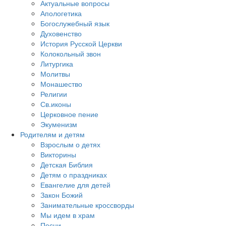
Актуальные вопросы
Апологетика
Богослужебный язык
Духовенство
История Русской Церкви
Колокольный звон
Литургика
Молитвы
Монашество
Религии
Св.иконы
Церковное пение
Экуменизм
Родителям и детям
Взрослым о детях
Викторины
Детская Библия
Детям о праздниках
Евангелие для детей
Закон Божий
Занимательные кроссворды
Мы идем в храм
Песни