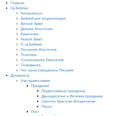
Главная
Св.Библия
Апокалипсис
Библейская энциклопедия
Ветхий Завет
Деяния Апостолов
Евангелие
Новый Завет
О св.Библии
Послания Апостолов
Псалтирь
Согласование Евангелий
Толкования
Что такое Священное Писание
Духовность
Азы православия
Праздники
Православные праздники
Двунадесятые и Великие праздники
Светлое Христово Воскресение
Пасха
Пост