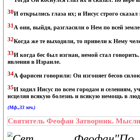
30
И открылись глаза их; и Иисус строго сказал 
31
А они, выйдя, разгласили о Нем по всей земле
32
Когда же те выходили, то привели к Нему чел
33
И когда бес был изгнан, немой стал говорить
явления в Израиле.
34
А фарисеи говорили: Он изгоняет бесов силою
35
И ходил Иисус по всем городам и селениям, у
исцеляя всякую болезнь и всякую немощь в люд
(Мф.,33 зач.)
Святитель Феофан Затворник. Мысли 
"По 