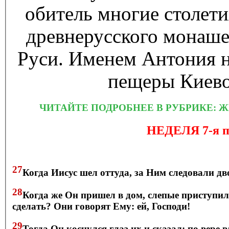
обитель многие столет
древнерусского монаше
Руси. Именем Антония 
пещеры Киево
ЧИТАЙТЕ ПОДРОБНЕЕ В РУБРИКЕ: Ж
НЕДЕЛЯ 7-я
27
Когда Иисус шел оттуда, за Ним следовали дв
28
Когда же Он пришел в дом, слепые приступили
сделать? Они говорят Ему: ей, Господи!
29
Тогда Он коснулся глаз их и сказал: по вере в