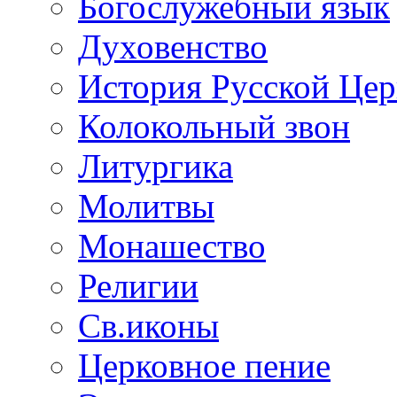
Богослужебный язык
Духовенство
История Русской Це
Колокольный звон
Литургика
Молитвы
Монашество
Религии
Св.иконы
Церковное пение