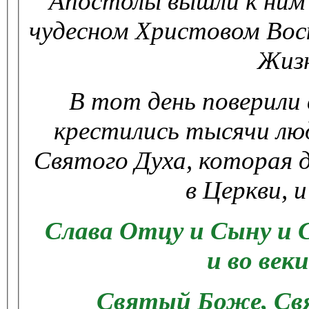
Апостолы вышли
к ним
чудесном Христовом
Вос
Жизн
В тот день поверили 
крестились
тысячи люд
Святого Духа, которая
в Церкви, 
Слава Отцу и Сыну и 
и
во веки
Cвятый Боже, Св