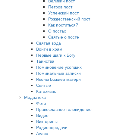
Великий пост
Петров пост
Успенский пост
Рождественский пост
Как поститься?
О постах
Святые о посте
Святая вода
Войти в храм
Первые шаги к Богу
Таинства
Поминовение усопших
Поминальные записки
Иконы Божией матери
Святые
Катехизис
Медиатека
Фото
Православное телевидение
Видео
Викторины
Радиопередачи
Аудио