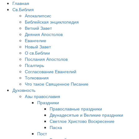
Главная
Св.Библия
Апокалипсис
Библейская энциклопедия
Ветхий Завет
Деяния Апостолов
Евангелие
Новый Завет
О св.Библии
Послания Апостолов
Псалтирь
Согласование Евангелий
Толкования
Что такое Священное Писание
Духовность
Азы православия
Праздники
Православные праздники
Двунадесятые и Великие праздники
Светлое Христово Воскресение
Пасха
Пост