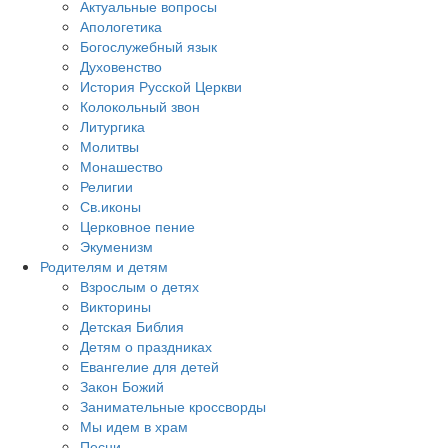
Актуальные вопросы
Апологетика
Богослужебный язык
Духовенство
История Русской Церкви
Колокольный звон
Литургика
Молитвы
Монашество
Религии
Св.иконы
Церковное пение
Экуменизм
Родителям и детям
Взрослым о детях
Викторины
Детская Библия
Детям о праздниках
Евангелие для детей
Закон Божий
Занимательные кроссворды
Мы идем в храм
Песни